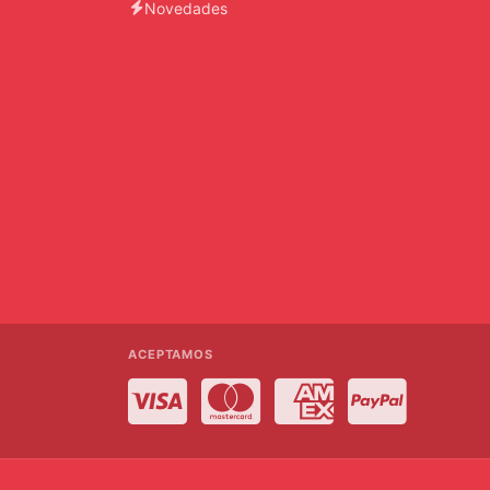
Novedades
ACEPTAMOS
Visa
MasterCard
American Express
PayPal